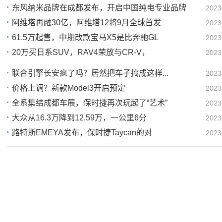
东风纳米品牌在成都发布，开启中国纯电专业品牌
2023
19
阿维塔再融30亿，阿维塔12将9月全球首发
2023
18
61.5万起售，中期改款宝马X5是比奔驰GL
2023
18
20万买日系SUV，RAV4荣放与CR-V，
2023
18
17
联合引擎长安疯了吗？居然把车子搞成这样...
2023
价格上调？新款Model3开启预定
2023
17
全系集结成都车展，保时捷再次玩起了“艺术”
2023
16
大众从16.3万降到12.59万，一公里6分
2023
15
路特斯EMEYA发布，保时捷Taycan的对
2023
15
15