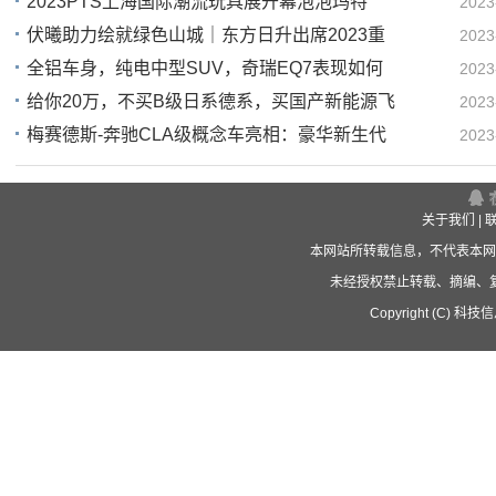
2023PTS上海国际潮流玩具展开幕泡泡玛特
2023
伏曦助力绘就绿色山城｜东方日升出席2023重
2023
11
全铝车身，纯电中型SUV，奇瑞EQ7表现如何
2023
11
给你20万，不买B级日系德系，买国产新能源飞
2023
11
梅赛德斯-奔驰CLA级概念车亮相：豪华新生代
2023
1
11
关于我们
|
本网站所转载信息，不代表本网
未经授权禁止转载、摘编、
Copyright (C) 科技