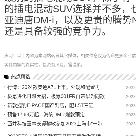
的插电混动SUV选择并不多，也
亚迪唐DM-i，以及更贵的腾势
还是具备较强的竞争力。
声明：以上内容为本网站转自其它媒体，相关信息仅为传递更多企业
实其内容的真实性。投资有风险，需谨慎。
热点精选
行情：2024款奥迪A7L上市，外观和配置再
2023
极氪进化日憋大招，极氪001FR自带华为同款
2023
13
新款捷豹E-PACE国产到店，配1.5T三缸
2023
13
预售17.68万起，海豹DM-i“爆款预定”
2023
12
西井科技董事长谭黎敏参加2023上海市“一带
2023
12
11