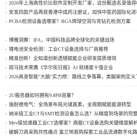
2026年上海高性价比软件定制开发厂家，这份甄选名录值得
安发四款产品再获香港中成药注册证，加快中医药国际化进
PCBA检测设备选哪家？BGA焊球空洞与背钻孔检测方案
博雅洞察：IFA，中国科技品牌全球化的关键战场
锂电池安全检测：工业CT设备选择与厂商推荐
精准创新！企知道创新透镜赋能企业研发提质增效
斑马技术荣膺《华尔街日报》AI 就绪度十强企业
2026具身智能“大脑”实力榜：路线之争落幕，类脑架构定
2U服务器如何拥有9.8PB容量？
施耐德电气：全场景布局光储直柔，全周期赋能能源转型
纳米级工业CT与SMT检测设备怎么选？从精度到场景的完
Mev级加速器工业CT选哪家？高能CT设备选购关键维度解
破解刀具采购共性痛点 富兰地易购探索工业品流通数字化