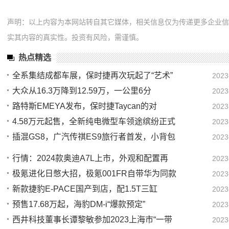
声明：以上内容为本网站转自其它媒体，相关信息仅为传递更多企业
实其内容的真实性。投资有风险，需谨慎。
热点精选
全系集结成都车展，保时捷再次玩起了“艺术”
2023
大众从16.3万降到12.59万，一公里6分
2023
15
路特斯EMEYA发布，保时捷Taycan的对
2023
15
4.58万元起售，全新纯电微型车领途缤纷正式
2023
15
插混GS8，广汽传祺ES9旅行者首发，小背包
2023
14
13
行情：2024款奥迪A7L上市，外观和配置再
2023
极氪进化日憋大招，极氪001FR自带华为同款
2023
13
新款捷豹E-PACE国产到店，配1.5T三缸
2023
13
预售17.68万起，海豹DM-i“爆款预定”
2023
12
西井科技董事长谭黎敏参加2023上海市“一带
2023
12