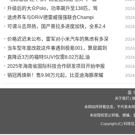
升级后的大众Polo，功率飙升至138匹，驾
2024
00
途虎养车与DRiV德雷威强强联合Champi
2024
23
可谓斗志昂扬，国产普拉多进度加快，全系2.4
2024
22
22
价格迟迟未公布，雷军对小米汽车的焦虑有多深
2024
当车型年度改款这件事遇到极氪001，算是踢到
2024
05
直降近3万的福特SUV!仅需8.02万起,油
2024
04
2025年海南省国际科技合作研发项目开始申报
2024
02
销冠再焕新！售9.98万元起，比亚迪海豚荣耀
2024
02
02
关于我们
|
本网站所转载信息，不代表本网
未经授权禁止转载、摘编、
Copyright (C) 科技