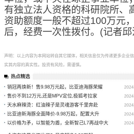
有独立法人资格的科研院所、
资助额度一般不超过100万元
后，经费一次性拨付。(记者邱
声明：以上内容为本网站转自其它媒体，相关信息仅为传递更多企业
实其内容的真实性。投资有风险，需谨慎。
热点精选
销冠再焕新！售9.98万元起，比亚迪海豚荣耀
2024
售价不到12万元,还是MPV定位,极狐考拉家
2024
02
天水麻辣烫：红油辣子是灵魂游客千里奔赴
2024
00
比亚迪新海豚全面降价-9.98万起，配置大升
2024
23
以价格为矛，以智能为盾，全新智己L7再战中大
2024
23
21