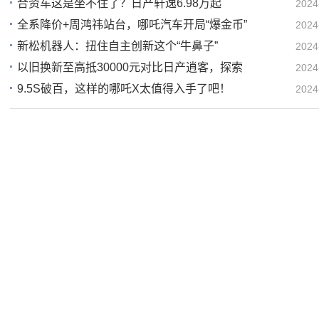
合资车这是坐不住了？日产轩逸6.98万起
2024
全系降价+周鸿祎站台，哪吒汽车开局“爆金币”
2024
20
新松机器人：扭住自主创新这个“牛鼻子”
2024
19
以旧换新至高抵30000元对比日产逍客，探索
2024
18
9.5S破百，这样的哪吒X太值得入手了吧！
2024
18
16