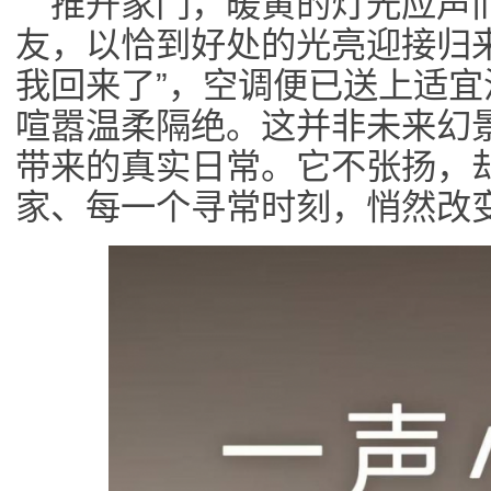
推开家门，暖黄的灯光应声
友，以恰到好处的光亮迎接归
我回来了”，空调便已送上适
喧嚣温柔隔绝。这并非未来幻
带来的真实日常。它不张扬，
家、每一个寻常时刻，悄然改