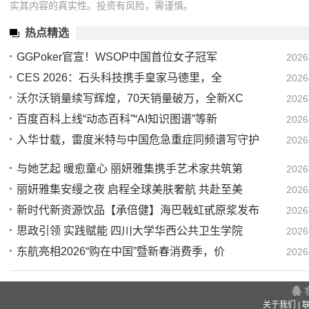
实其内容的真实性。投资有风险，需谨慎。
热点精选
GGPoker官宣！WSOP中国首位女子冠军
2026
CES 2026：石头科技携手皇家马德里，全
2026
10
沃尔沃销量续写辉煌，70天销量破万，全新XC
2026
15
百度百科上线“动态百科”“AI知识图谱”等新
2026
11
入华廿载，雷度米特与中国危急重症同频谱写守护
2026
09
18
与她艺起 暖愈童心 丽妍雅集携手艺术家共筑第
2026
丽妍雅集安缦之夜 启程全球美肤奢航 共赴至美
2026
16
新时代新资源饮品【承倍健】海巴戟虹甙原浆发布
2026
15
思政引领 实践赋能 四川大学华西公共卫生学院
2026
09
东航亮相2026“购在中国”暨新春消费季，价
2026
09
16
关于我们
|