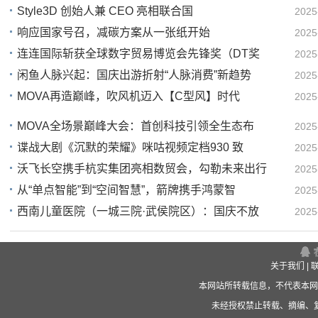
Style3D 创始人兼 CEO 亮相联合国
2025
响应国家号召，减碳方案从一张纸开始
2025
10
连连国际斩获全球数字贸易博览会先锋奖（DT奖
2025
08
闲鱼人脉兴起：国庆出游折射“人脉消费”新趋势
2025
15
MOVA再造巅峰，吹风机迈入【C型风】时代
2025
15
11
MOVA全场景巅峰大会：首创科技引领全生态布
2025
谍战大剧《沉默的荣耀》咪咕视频定档930 致
2025
1
沃飞长空携手杭实集团亮相数贸会，勾勒未来出行
2025
1
从“单点智能”到“空间智慧”，箭牌携手鸿蒙智
2025
11
西南儿童医院（一城三院·武侯院区）：国庆不放
2025
09
16
关于我们
|
本网站所转载信息，不代表本网
未经授权禁止转载、摘编、