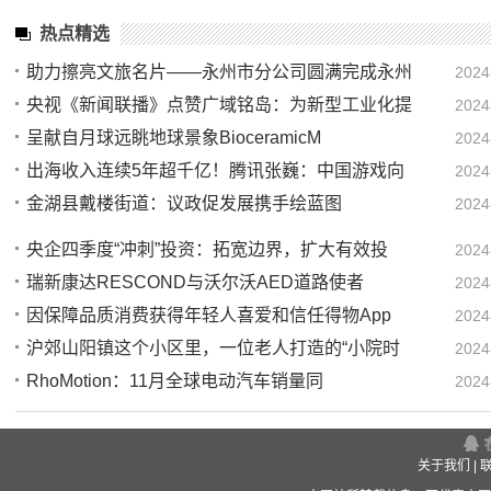
热点精选
助力擦亮文旅名片——永州市分公司圆满完成永州
2024
央视《新闻联播》点赞广域铭岛：为新型工业化提
2024
21
呈献自月球远眺地球景象BioceramicM
2024
21
出海收入连续5年超千亿！腾讯张巍：中国游戏向
2024
23
金湖县戴楼街道：议政促发展携手绘蓝图
2024
20
17
央企四季度“冲刺”投资：拓宽边界，扩大有效投
2024
瑞新康达RESCOND与沃尔沃AED道路使者
2024
14
因保障品质消费获得年轻人喜爱和信任得物App
2024
05
沪郊山阳镇这个小区里，一位老人打造的“小院时
2024
01
RhoMotion：11月全球电动汽车销量同
2024
19
17
关于我们
|