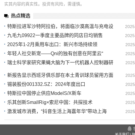
实其内容的真实性。投资有风险，需谨慎。
热点精选
特斯拉进军沙特阿拉伯，将面临沙漠高温与充电设
2025
九毛九09922一季度主要品牌的同店日均销售
2025
00
2025年1-2月乘用车出口：新兴市场持续领
2025
00
年轻人社交新宠——Qni的独有创意在阿里云“
2025
22
瑞士科学家研究果蝇大脑为下一代机器人控制器研
2025
22
18
新报告显示西班牙俱乐部在本土青训球员留用方面
2025
锡装股份001332.SZ：2024年度出口
2025
18
特斯拉中国停止供应ModelS/X新车
2025
17
乐其创新SmallRig×索尼中国：共探技术
2025
16
激发城市消费，“抖音生活上海嘉年华”带动上海
2025
16
16
关于我们
|