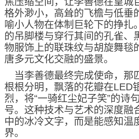
焦压缩空间，让李善德在皇城
格外渺小，高耸的飞檐与低垂
喻小人物在体制巨轮下的挣扎
的吊脚楼与穿行其间的孔雀、
物服饰上的联珠纹与胡旋舞毯
唐多元文化交融的盛景。
当李善德最终完成使命，那
根根分明，飘落的花瓣在LED
烈，将“一骑红尘妃子笑”的诗
号。这种技术与艺术的深度融
中的冰冷文字，而是能感知温
界。