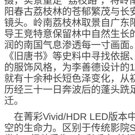
摄，实景重走 “荔枝路”，将
阳春古荔枝林的苍郁繁茂与长
镜头。岭南荔枝林取景自广东
导王竞特意保留林中自然生长
润的南国气息渗透每一寸画面
《旧唐书》等史料中寻找依据
的服饰风格，为李善德设计的1
就有十余种长短色泽变化，从
历经三十一日奔波后的蓬头跣
迁。
在菁彩Vivid/HDR LE
空的生命力。区别于传统影院S