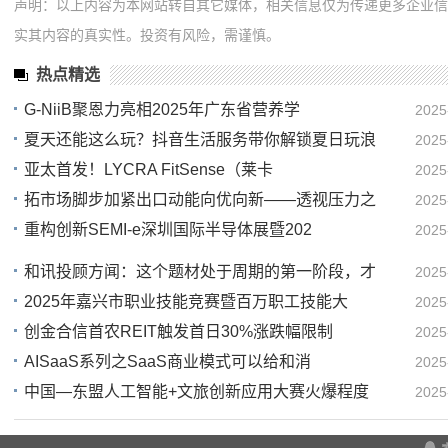
声明：以上内容为本网站转自其它媒体，相关信息仅为传递更多企业
实其内容的真实性。投资有风险，需谨慎。
热点精选
G-NiiB聚恩力亮相2025年广东省营养学
2025
夏天还能这么玩？抖音生活服务带你解锁夏日玩浪
2025
16
亚太首发！LYCRA FitSense（莱卡
2025
16
拓市场脚步加紧出口动能向优向新——透视压力之
2025
16
重构创新SEMI-e深圳国际半导体展暨202
2025
15
13
和讯投顾方闻：这个题材处于周期的第一阶段，才
2025
2025年嘉兴市职业技能竞赛暨百万职工技能大
2025
11
创金合信首农REIT触发首日30%涨跌幅限制
2025
09
AISaaS系列之SaaS商业模式可以给和消
2025
09
中国—东盟人工智能+文旅创新应用大赛火爆程度
2025
07
05