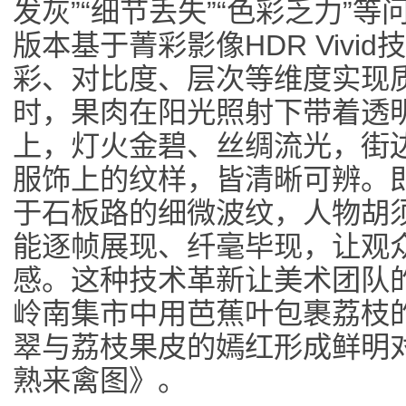
发灰”“细节丢失”“色彩乏力”等问题
版本基于菁彩影像HDR Vivi
彩、对比度、层次等维度实现
时，果肉在阳光照射下带着透
上，灯火金碧、丝绸流光，街
服饰上的纹样，皆清晰可辨。
于石板路的细微波纹，人物胡
能逐帧展现、纤毫毕现，让观
感。这种技术革新让美术团队
岭南集市中用芭蕉叶包裹荔枝
翠与荔枝果皮的嫣红形成鲜明
熟来禽图》。