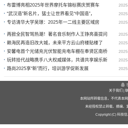
布雷博亮相2025年世界摩托车锦标赛庆贺赛车
2025
01
“武汉造”新名片，猛士让世界看见“中国造”，
2025
01
专访清华大学吴璟：2025年一二线主要区域房
2025
00
23
再掀全民智驾热潮！著名音乐制作人王铮亮喜提问
2025
赖海民再造旧改大城，未来平方云山府楼贴楼了
2025
21
安馨电首个光储充光伏智能充电车棚在奉贤区南桥
2025
16
玩转拾代战略携手八大权威媒体，共谱共享娱乐新
2025
15
路尚2025享“新”而行，培训游学促新发展
2025
15
15
关于我们
|
本网站所转载信息，不代表本网
未经授权禁止转载、摘编、
Copyright (C) 科技