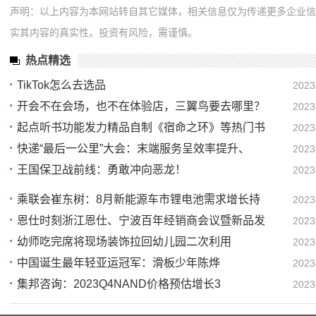
声明：以上内容为本网站转自其它媒体，相关信息仅为传递更多企业
实其内容的真实性。投资有风险，需谨慎。
热点精选
TikTok怎么去选品
2023
开会不在会场，也不在体验店，三翼鸟要去哪里？
2023
14
起点听书功能发力精品自制《宿命之环》等热门书
2023
13
快递“最后一公里”大会：末端服务呈效率提升、
2023
13
王国保卫战前线：勇敢冲向恶龙！
2023
13
13
乘联会崔东树：8月新能源车市锂电池需求增长持
2023
恩仕时刻浙江恩仕、宁波百年经销商会议暨新品发
2023
12
幼师吃完席将现场装饰拉回幼儿园二次利用
2023
12
中国诞生最年轻亚运冠军：滑板少年陈烨
2023
11
集邦咨询：2023Q4NAND价格预估增长3
2023
10
10