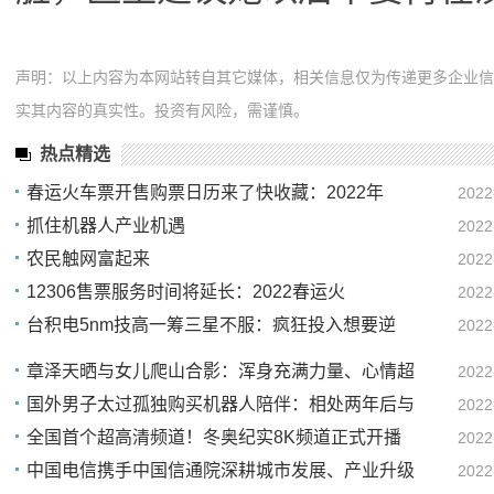
声明：以上内容为本网站转自其它媒体，相关信息仅为传递更多企业
实其内容的真实性。投资有风险，需谨慎。
热点精选
春运火车票开售购票日历来了快收藏：2022年
2022
抓住机器人产业机遇
2022
10
农民触网富起来
2022
08
12306售票服务时间将延长：2022春运火
2022
08
台积电5nm技高一筹三星不服：疯狂投入想要逆
2022
08
00
章泽天晒与女儿爬山合影：浑身充满力量、心情超
2022
国外男子太过孤独购买机器人陪伴：相处两年后与
2022
22
全国首个超高清频道！冬奥纪实8K频道正式开播
2022
22
中国电信携手中国信通院深耕城市发展、产业升级
2022
22